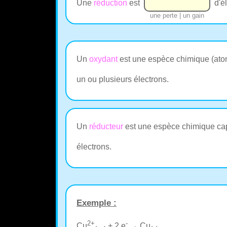
Une
réduction
est
d'él
une perte | un gain
Un
oxydant
est une espèce chimique (ato
un ou plusieurs électrons.
Un
réducteur
est une espèce chimique ca
électrons.
Exemple :
2+
-
Cu
+ 2 e
→ Cu