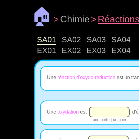
🏠
>
Chimie
>
Réactions
SA01
SA02
SA03
SA04
EX01
EX02
EX03
EX04
Une
réaction d'oxydo-réduction
est un tra
Une
oxydation
est
d'é
une perte | un gain