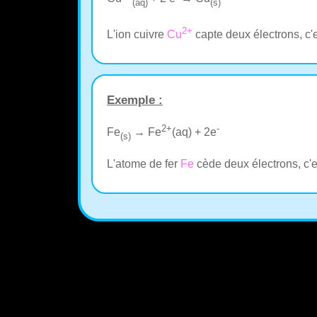
(aq)
(s)
2+
L'ion cuivre
Cu
capte deux électrons, c'
Exemple :
2+
-
Fe
→ Fe
(aq) + 2e
(s)
L'atome de fer
Fe
cède deux électrons, c'