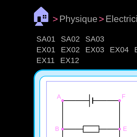
🏠
>
Physique
>
Electric
SA01
SA02
SA03
EX01
EX02
EX03
EX04
EX11
EX12